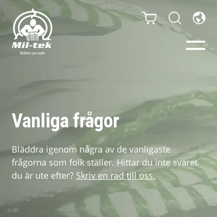
Balpressar och
Komprimatorer
Vanliga frågor
Webbshop
Bläddra igenom några av de vanligaste
Din bransch
frågorna som folk ställer. Hittar du inte svaret
du är ute efter?
Skriv en rad till oss.
Material
Kundcase