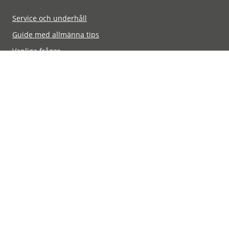
Service och underhåll
Guide med allmänna tips
Vanliga frågor
Hitta Mil-tek nära dig
Integritetspolicy
© 2026 Alla rättigheter förbehållna. Mil-tek och Mil-tek-
logotypen är registrerade varumärken som tillhör Mil-tek
Danmark A/S.