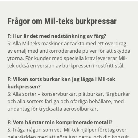
Frågor om Mil-teks burkpressar
F: Hur är det med nedstänkning av färg?
S: Alla Mil-teks maskiner är täckta med ett överdrag
av emalj med antikorroderande pulver för att skydda
ytorna. För kunder med speciella krav levererar Mil-
tek också en version av burkpressen i rostfritt stål.
F: Vilken sorts burkar kan jag lägga i Mil-tek
burkpressen?
S: Alla sorter – konservburkar, plåtburkar, färgburkar
och alla sorters farliga och ofarliga behållare, med
undantag för trycksatta aerosolburkar.
F: Vem hämtar min komprimerade metall?
S: Fråga någon som vet: Mil-tek hjälper företag över
hela världen med att göra just detta, och din konsult