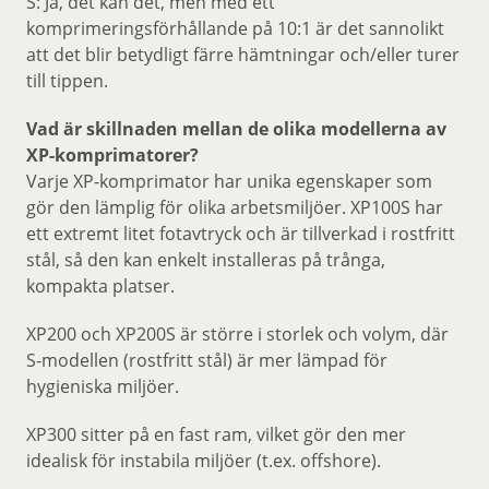
S: Ja, det kan det, men med ett
komprimeringsförhållande på 10:1 är det sannolikt
att det blir betydligt färre hämtningar och/eller turer
till tippen.
Vad är skillnaden mellan de olika modellerna av
XP-komprimatorer?
Varje XP-komprimator har unika egenskaper som
gör den lämplig för olika arbetsmiljöer. XP100S har
ett extremt litet fotavtryck och är tillverkad i rostfritt
stål, så den kan enkelt installeras på trånga,
kompakta platser.
XP200 och XP200S är större i storlek och volym, där
S-modellen (rostfritt stål) är mer lämpad för
hygieniska miljöer.
XP300 sitter på en fast ram, vilket gör den mer
idealisk för instabila miljöer (t.ex. offshore).