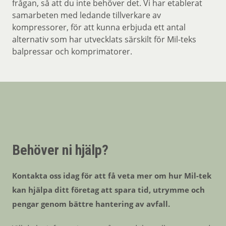
frågan, så att du inte behöver det. Vi har etablerat
samarbeten med ledande tillverkare av
kompressorer, för att kunna erbjuda ett antal
alternativ som har utvecklats särskilt för Mil-teks
balpressar och komprimatorer.
Behöver ni hjälp?
Kontakta oss idag för att få veta mer om hur Mil-tek
kan hjälpa ditt företag att spara tid, utrymme och
pengar genom bättre hantering av avfall.