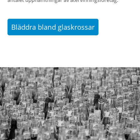
antalet upphämtningar av återvinningsföretag.
Bläddra bland glaskrossar