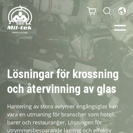
Balpressar och
Komprimatorer
Lösningar för krossning
Webbshop
och återvinning av glas
Din bransch
Hantering av stora volymer engångsglas kan
vara en utmaning för branscher som hotell,
Material
barer och restauranger. Lösningen för
utrymmesbesparande lagring och effektiv
Kundcase