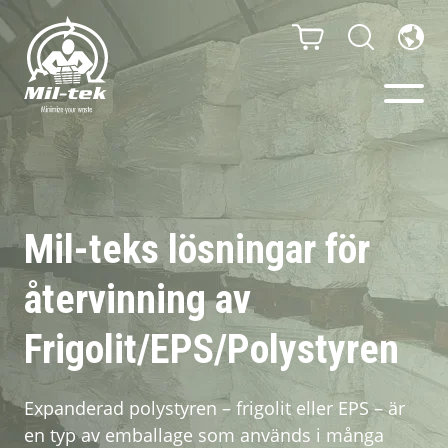
Balpressar och
Komprimatorer
Mil-teks lösningar för
Webbshop
återvinning av
Din bransch
Frigolit/EPS/Polystyren
Material
Expanderad polystyren – frigolit eller EPS – är
en typ av emballage som används i många
Kundcase