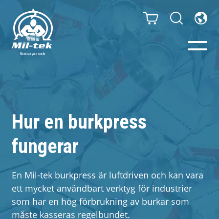
Balpressar och
Komprimatorer
Hur en burkpress
Webbshop
fungerar
Din bransch
En Mil-tek burkpress är luftdriven och kan vara
ett mycket användbart verktyg för industrier
Material
som har en hög förbrukning av burkar som
måste kasseras regelbundet.
Kundcase