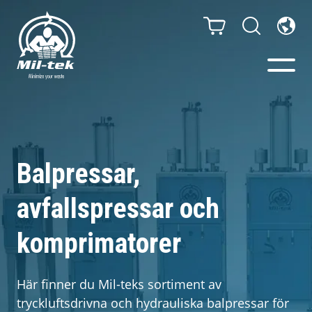
Balpressar och
Komprimatorer
Balpressar,
Webbshop
avfallspressar och
Din bransch
komprimatorer
Material
Här finner du Mil-teks sortiment av
tryckluftsdrivna och hydrauliska balpressar för
Kundcase