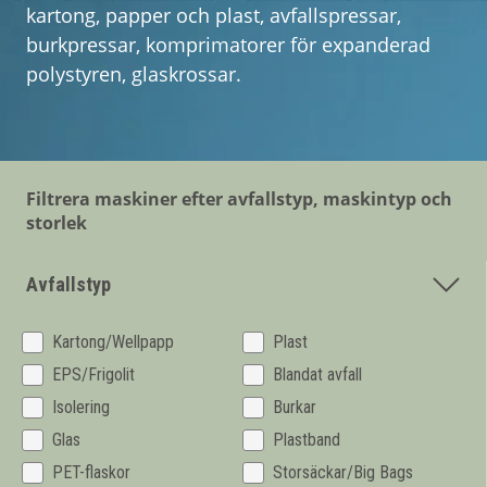
kartong, papper och plast, avfallspressar,
burkpressar, komprimatorer för expanderad
Om Mil-tek
polystyren, glaskrossar.
Kontakta Mil-tek
Filtrera maskiner efter avfallstyp, maskintyp och
storlek
Avfallstyp
Kartong/Wellpapp
Plast
EPS/Frigolit
Blandat avfall
Isolering
Burkar
Glas
Plastband
PET-flaskor
Storsäckar/Big Bags