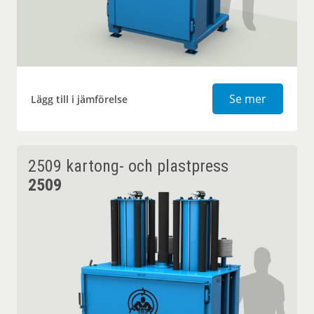
2306 kar
Se mer
Lägg till i jämförelse
2509 kartong- och plastpress
2509