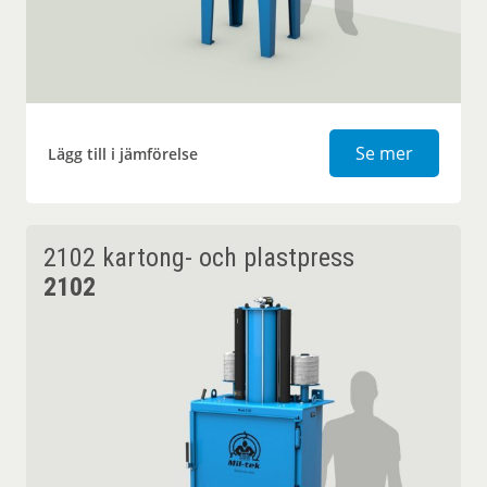
2101 bur
Se mer
Lägg till i jämförelse
2102 kartong- och plastpress
2102