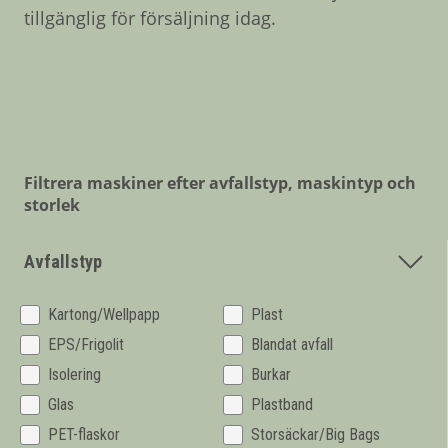
tillgänglig för försäljning idag.
Om Mil-tek
Kontakta Mil-tek
Filtrera maskiner efter avfallstyp, maskintyp och
storlek
Avfallstyp
Kartong/Wellpapp
Plast
EPS/Frigolit
Blandat avfall
Isolering
Burkar
Glas
Plastband
PET-flaskor
Storsäckar/Big Bags