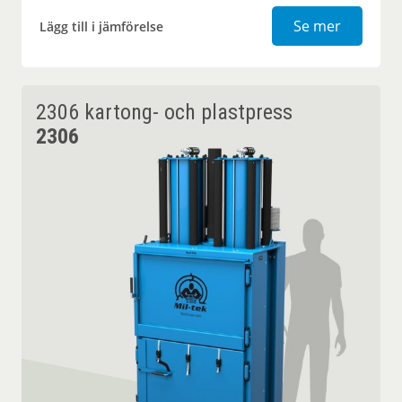
2305 kart
Se mer
Lägg till i jämförelse
2306 kartong- och plastpress
2306