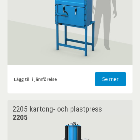
2102 kar
Se mer
Lägg till i jämförelse
2205 kartong- och plastpress
2205