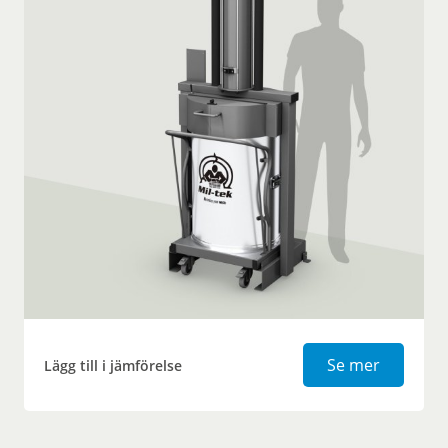
Avfallsk
Se mer
Lägg till i jämförelse