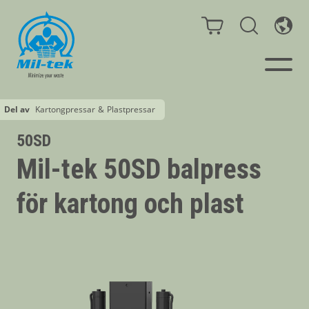
Del av
Kartongpressar
&
Plastpressar
Balpressar och
50SD
Komprimatorer
Mil-tek 50SD balpress
Webbshop
för kartong och plast
Din bransch
Material
Kundcase