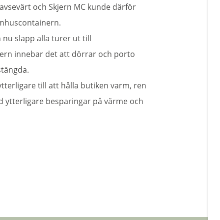
avsevärt och Skjern MC kunde därför
mhuscontainern.
u slapp alla turer ut till
nern innebar det att dörrar och porto
stängda.
tterligare till att hålla butiken varm, ren
d ytterligare besparingar på värme och