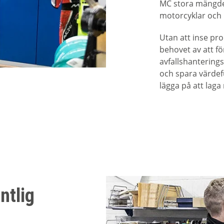
MC stora mängder
motorcyklar och 
Utan att inse pr
behovet av att f
avfallshanterings
och spara värdeful
lägga på att laga
ntlig