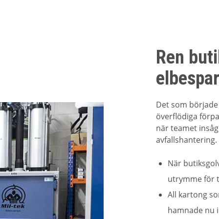
Ren buti
elbespar
Det som började 
överflödiga förpa
när teamet insåg
avfallshantering.
När butiksgol
utrymme för t
All kartong s
hamnade nu i b