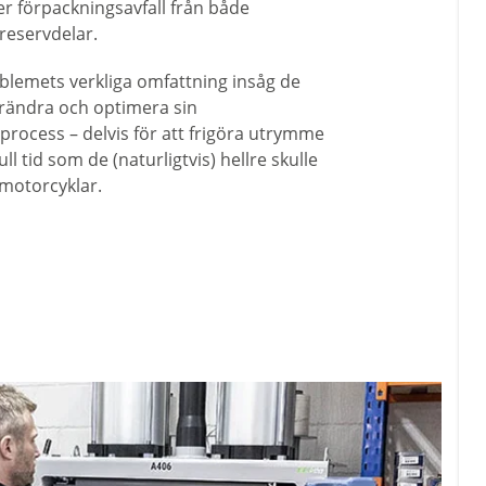
 förpackningsavfall från både
reservdelar.
oblemets verkliga omfattning insåg de
örändra och optimera sin
process – delvis för att frigöra utrymme
l tid som de (naturligtvis) hellre skulle
 motorcyklar.