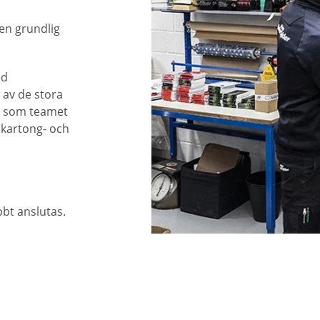
 en grundlig
ed
 av de stora
r som teamet
 kartong- och
bbt anslutas.