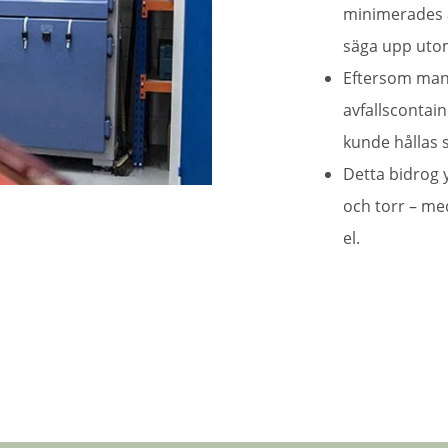
minimerades 
säga upp uto
Eftersom man n
avfallscontai
kunde hållas 
Detta bidrog y
och torr – me
el.