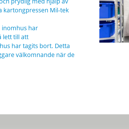
och prydlig med hjälp av
 kartongpressen Mil-tek
 inomhus har
tt till att
us har tagits bort. Detta
yggare välkomnande när de