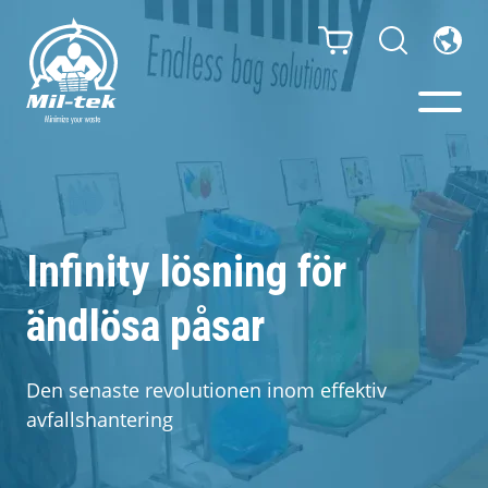
Balpressar och
Komprimatorer
Infinity lösning för
Webbshop
ändlösa påsar
Din bransch
Den senaste revolutionen inom effektiv
avfallshantering
Material
Kundcase