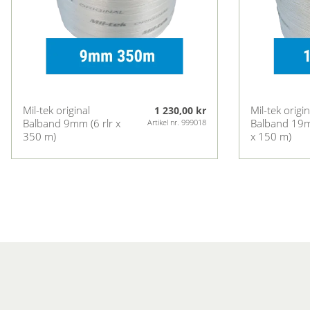
Mil-tek original
Mil-tek origin
1 230,00 kr
Balband 9mm (6 rlr x
Balband 19m
Artikel nr. 999018
350 m)
x 150 m)