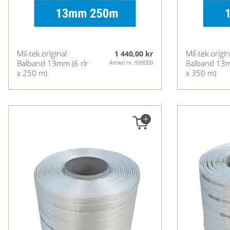
Mil-tek original
Mil-tek origin
1 440,00 kr
Balband 13mm (6 rlr
Balband 13m
Artikel nr. 999009
x 250 m)
x 350 m)