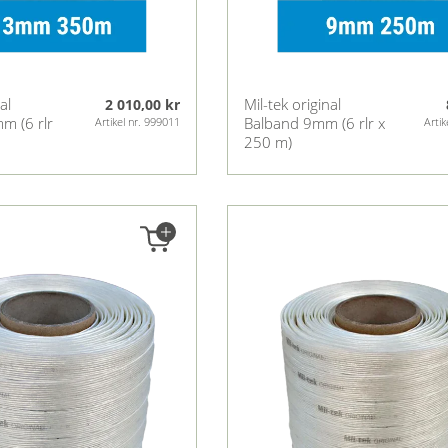
al
Mil-tek original
2 010,00 kr
m (6 rlr
Balband 9mm (6 rlr x
Artikel nr. 999011
Artik
250 m)