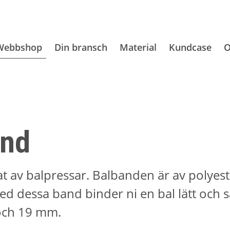
Webbshop
Din bransch
Material
Kundcase
O
and
at av balpressar. Balbanden är av polyes
d dessa band binder ni en bal lätt och s
 och 19 mm.