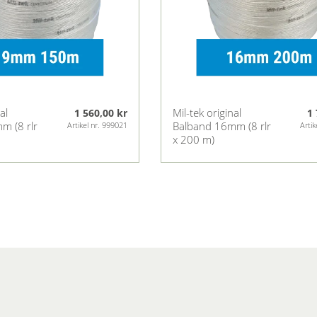
al
Mil-tek original
1 560,00 kr
1 
m (8 rlr
Balband 16mm (8 rlr
Artikel nr. 999021
Artik
x 200 m)